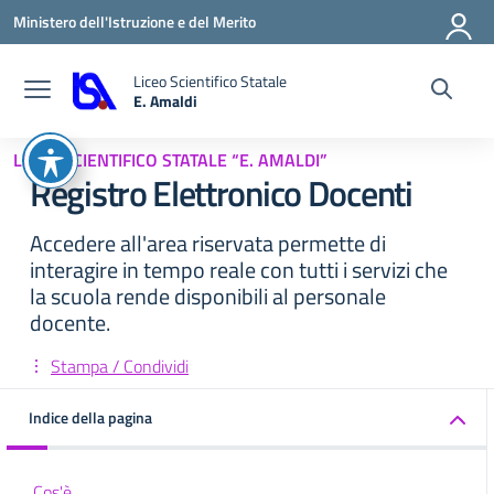
Vai ai contenuti
Vai al menu di navigazione
Vai al footer
Ministero dell'Istruzione e del Merito
Liceo Scientifico Statale
E. Amaldi
— Visita la pagina iniziale della scuola
LICEO SCIENTIFICO STATALE “E. AMALDI”
Registro Elettronico Docenti
Accedere all'area riservata permette di
interagire in tempo reale con tutti i servizi che
la scuola rende disponibili al personale
docente.
Stampa / Condividi
Indice della pagina
Cos'è