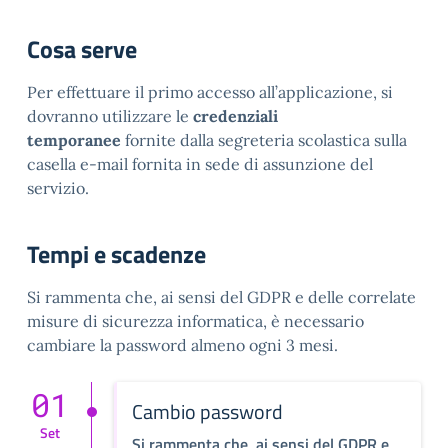
Cosa serve
Per effettuare il primo accesso all’applicazione, si
dovranno utilizzare le
credenziali
temporanee
fornite dalla segreteria scolastica sulla
casella e-mail fornita in sede di assunzione del
servizio.
Tempi e scadenze
Si rammenta che, ai sensi del GDPR e delle correlate
misure di sicurezza informatica, è necessario
cambiare la password almeno ogni 3 mesi.
01
Cambio password
Set
Si rammenta che, ai sensi del GDPR e