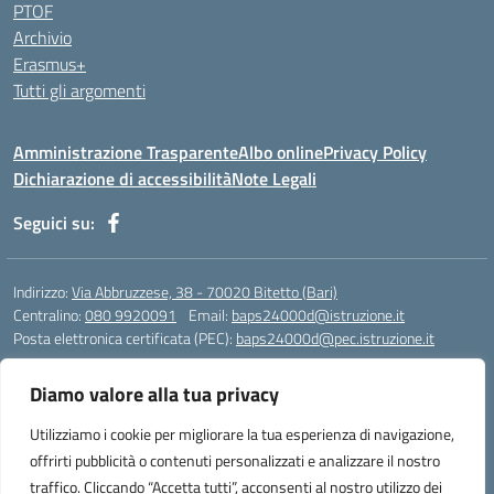
PTOF
Archivio
Erasmus+
Tutti gli argomenti
Amministrazione Trasparente
Albo online
Privacy Policy
Dichiarazione di accessibilità
Note Legali
Seguici su:
Indirizzo:
Via Abbruzzese, 38 - 70020 Bitetto (Bari)
Centralino:
080 9920091
Email:
baps24000d@istruzione.it
Posta elettronica certificata (PEC):
baps24000d@pec.istruzione.it
Codice fiscale: 93158670724
Diamo valore alla tua privacy
Codice meccanografico:
BAPS24000D
Codice Indice delle Pubbliche Amministrazioni (IPA): istsc_baps24000d
Utilizziamo i cookie per migliorare la tua esperienza di navigazione,
Codice unico di fatturazione (CUF): UFOR9J
offrirti pubblicità o contenuti personalizzati e analizzare il nostro
traffico. Cliccando “Accetta tutti”, acconsenti al nostro utilizzo dei