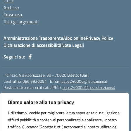
PTOF
Archivio
Erasmus+
Tutti gli argomenti
Amministrazione Trasparente
Albo online
Privacy Policy
Dichiarazione di accessibilità
Note Legali
Seguici su:
Indirizzo:
Via Abbruzzese, 38 - 70020 Bitetto (Bari)
Centralino:
080 9920091
Email:
baps24000d@istruzione.it
Posta elettronica certificata (PEC):
baps24000d@pec.istruzione.it
Codice fiscale: 93158670724
Diamo valore alla tua privacy
Codice meccanografico:
BAPS24000D
Codice Indice delle Pubbliche Amministrazioni (IPA): istsc_baps24000d
Utilizziamo i cookie per migliorare la tua esperienza di navigazione,
Codice unico di fatturazione (CUF): UFOR9J
offrirti pubblicità o contenuti personalizzati e analizzare il nostro
traffico. Cliccando “Accetta tutti”, acconsenti al nostro utilizzo dei