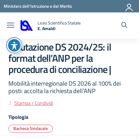
Vai ai contenuti
Vai al menu di navigazione
Vai al footer
Ministero dell'Istruzione e del Merito
Liceo Scientifico Statale
E. Amaldi
— Visita la pagina iniziale della scuola
Valutazione DS 2024/25: il
format dell’ANP per la
procedura di conciliazione |
Mobilità interregionale DS 2026 al 100% dei
posti: accolta la richiesta dell’ANP
Stampa / Condividi
Tipologia
Bacheca Sindacale