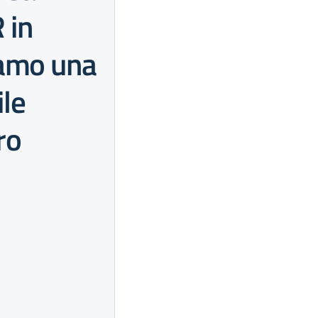
 in
iamo una
ile
ro