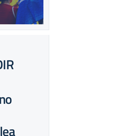
DIR
nno
lea