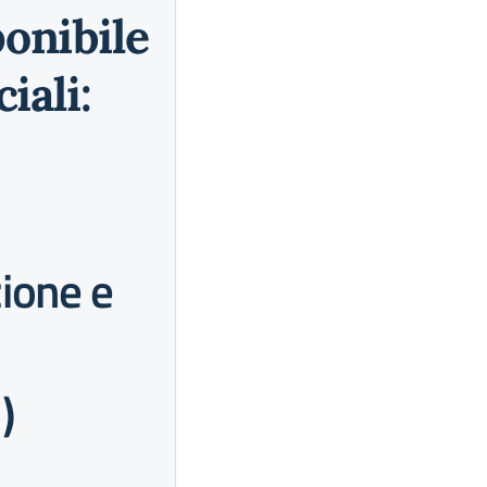
ponibile
iali:
ione e
)