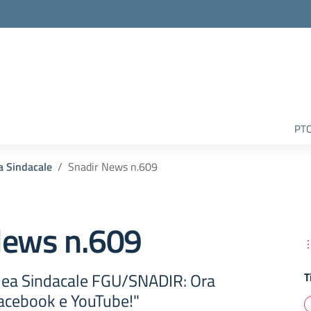
la scuola
PT
a Sindacale
Snadir News n.609
News n.609
lea Sindacale FGU/SNADIR: Ora
T
Facebook e YouTube!"