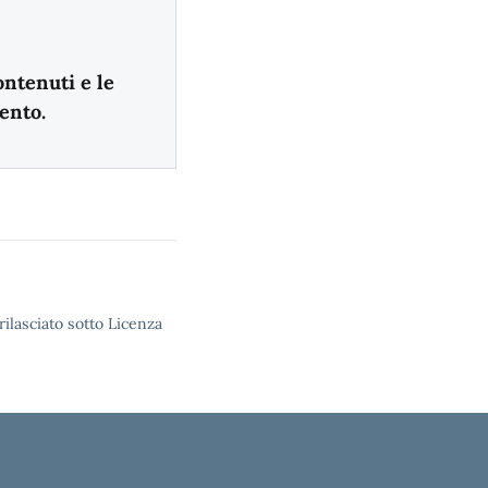
ontenuti e le
ento.
rilasciato sotto Licenza