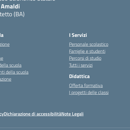
. Amaldi
tetto (BA)
Visita la pagina iniziale della scuola
la
I Servizi
zione
Personale scolastico
Famiglie e studenti
ne
Percorsi di studio
della scuola
Tutti i servizi
ti della scuola
Didattica
azione
Offerta formativa
I progetti delle classi
cy
Dichiarazione di accessibilità
Note Legali