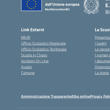
E
Bi
— 
Link Esterni
La Scuo
MIUR
Presenta
Ufficio Scolastico Regionale
I luoghi
Ufficio Scolastico Territoriale
Le perso
Scuola in Chiaro
I numeri 
Iscrizioni On Line
I documen
Invalsi
Organizz
Comune
La storia
Amministrazione Trasparente
Albo online
Privacy Poli