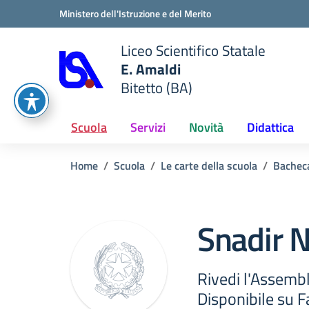
Vai ai contenuti
Vai al menu di navigazione
Vai al footer
Ministero dell'Istruzione e del Merito
Liceo Scientifico Statale
E. Amaldi
Bitetto (BA)
e della scuola
— Visita la pagina iniziale del
Scuola
Servizi
Novità
Didattica
Home
Scuola
Le carte della scuola
Bachec
Snadir 
Rivedi l'Assemb
Disponibile su 