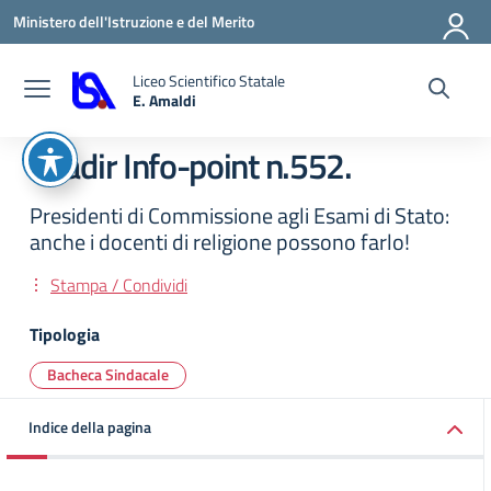
Vai ai contenuti
Vai al menu di navigazione
Vai al footer
Ministero dell'Istruzione e del Merito
Liceo Scientifico Statale
E. Amaldi
— Visita la pagina iniziale della scuola
Snadir Info-point n.552.
Presidenti di Commissione agli Esami di Stato:
anche i docenti di religione possono farlo!
Stampa / Condividi
Tipologia
Bacheca Sindacale
Indice della pagina