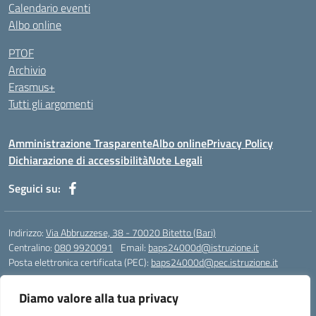
Calendario eventi
Albo online
PTOF
Archivio
Erasmus+
Tutti gli argomenti
Amministrazione Trasparente
Albo online
Privacy Policy
Dichiarazione di accessibilità
Note Legali
Seguici su:
Indirizzo:
Via Abbruzzese, 38 - 70020 Bitetto (Bari)
Centralino:
080 9920091
Email:
baps24000d@istruzione.it
Posta elettronica certificata (PEC):
baps24000d@pec.istruzione.it
Codice fiscale: 93158670724
Diamo valore alla tua privacy
Codice meccanografico:
BAPS24000D