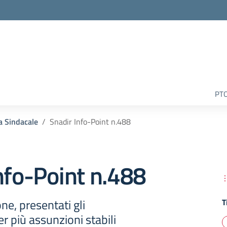
la scuola
PT
a Sindacale
Snadir Info-Point n.488
nfo-Point n.488
one, presentati gli
T
 più assunzioni stabili