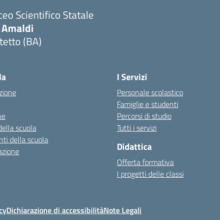
ceo Scientifico Statale
. Amaldi
tetto (BA)
Visita la pagina iniziale della scuola
la
I Servizi
zione
Personale scolastico
Famiglie e studenti
ne
Percorsi di studio
della scuola
Tutti i servizi
ti della scuola
Didattica
azione
Offerta formativa
I progetti delle classi
cy
Dichiarazione di accessibilità
Note Legali