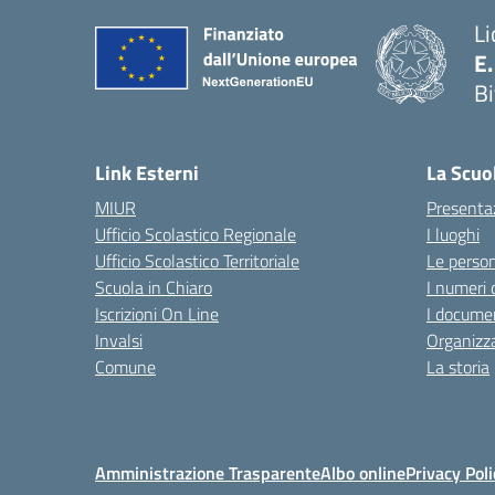
Li
E
Bi
— 
Link Esterni
La Scuo
MIUR
Presenta
Ufficio Scolastico Regionale
I luoghi
Ufficio Scolastico Territoriale
Le perso
Scuola in Chiaro
I numeri 
Iscrizioni On Line
I documen
Invalsi
Organizz
Comune
La storia
Amministrazione Trasparente
Albo online
Privacy Poli