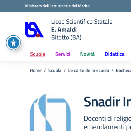
Vai ai contenuti
Vai al menu di navigazione
Vai al footer
Ministero dell'Istruzione e del Merito
Liceo Scientifico Statale
E. Amaldi
Bitetto (BA)
e della scuola
— Visita la pagina iniziale del
Scuola
Servizi
Novità
Didattica
Home
Scuola
Le carte della scuola
Bachec
Snadir I
Docenti di religi
emendamenti per