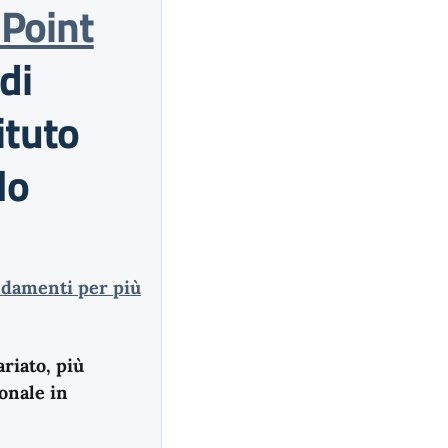
-Point
di
ituto
lo
ndamenti per più
riato, più
sonale in