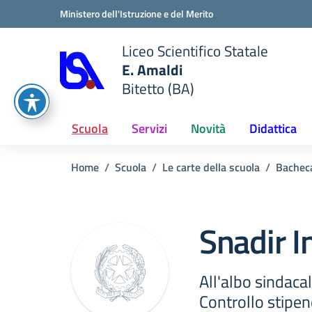
Vai ai contenuti
Vai al menu di navigazione
Vai al footer
Ministero dell'Istruzione e del Merito
Liceo Scientifico Statale
E. Amaldi
Bitetto (BA)
e della scuola
— Visita la pagina iniziale del
Scuola
Servizi
Novità
Didattica
Home
Scuola
Le carte della scuola
Bachec
Snadir I
All'albo sindaca
Controllo stipen