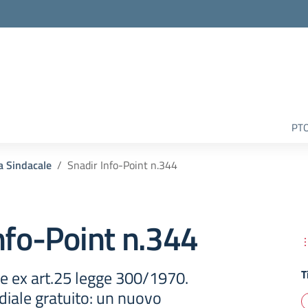
la scuola
PT
a Sindacale
Snadir Info-Point n.344
nfo-Point n.344
le ex art.25 legge 300/1970.
T
diale gratuito: un nuovo