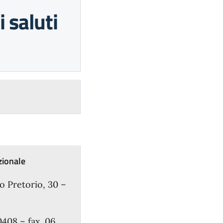
i saluti
zionale
ro Pretorio, 30 –
0408 – fax. 06