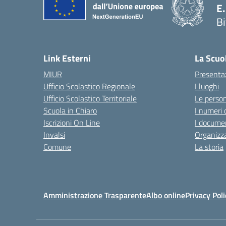
E
Bi
— 
Link Esterni
La Scuo
MIUR
Presenta
Ufficio Scolastico Regionale
I luoghi
Ufficio Scolastico Territoriale
Le perso
Scuola in Chiaro
I numeri 
Iscrizioni On Line
I documen
Invalsi
Organizz
Comune
La storia
Amministrazione Trasparente
Albo online
Privacy Poli