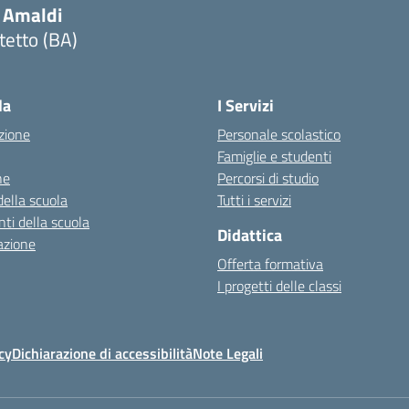
. Amaldi
tetto (BA)
Visita la pagina iniziale della scuola
la
I Servizi
zione
Personale scolastico
Famiglie e studenti
ne
Percorsi di studio
della scuola
Tutti i servizi
ti della scuola
Didattica
azione
Offerta formativa
I progetti delle classi
cy
Dichiarazione di accessibilità
Note Legali