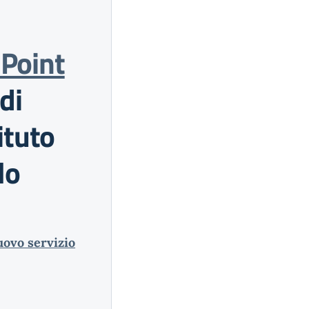
-Point
di
ituto
lo
uovo servizio