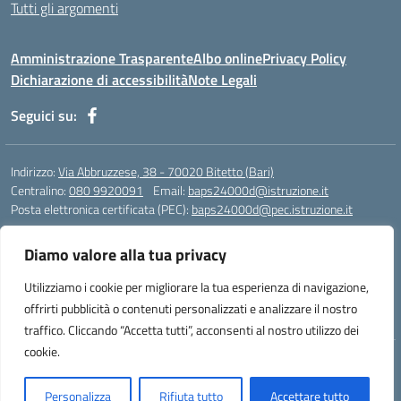
Tutti gli argomenti
Amministrazione Trasparente
Albo online
Privacy Policy
Dichiarazione di accessibilità
Note Legali
Seguici su:
Indirizzo:
Via Abbruzzese, 38 - 70020 Bitetto (Bari)
Centralino:
080 9920091
Email:
baps24000d@istruzione.it
Posta elettronica certificata (PEC):
baps24000d@pec.istruzione.it
Codice fiscale: 93158670724
Diamo valore alla tua privacy
Codice meccanografico:
BAPS24000D
Codice Indice delle Pubbliche Amministrazioni (IPA): istsc_baps24000d
Utilizziamo i cookie per migliorare la tua esperienza di navigazione,
Codice unico di fatturazione (CUF): UFOR9J
offrirti pubblicità o contenuti personalizzati e analizzare il nostro
traffico. Cliccando “Accetta tutti”, acconsenti al nostro utilizzo dei
cookie.
Idea e progetto di Designers Italia
Personalizza
Rifiuta tutto
Accettare tutto