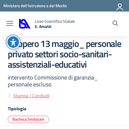
Vai ai contenuti
Vai al menu di navigazione
Vai al footer
Ministero dell'Istruzione e del Merito
Liceo Scientifico Statale
E. Amaldi
— Visita la pagina iniziale della scuola
Sciopero 13 maggio_ personale
privato settori socio-sanitari-
assistenziali-educativi
intervento Commissione di garanzia_
personale escluso
Stampa / Condividi
Tipologia
Bacheca Sindacale