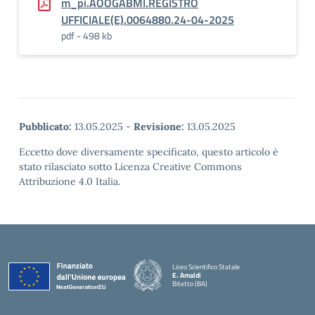
m_pi.AOOGABMI.REGISTRO
UFFICIALE(E).0064880.24-04-2025
pdf - 498 kb
Pubblicato:
13.05.2025
-
Revisione:
13.05.2025
Eccetto dove diversamente specificato, questo articolo è
stato rilasciato sotto Licenza Creative Commons
Attribuzione 4.0 Italia.
Liceo Scientifico Statale
E. Amaldi
Bitetto (BA)
— Visita la pagina iniziale della scuola