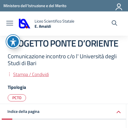
Vai ai contenuti
Vai al menu di navigazione
Vai al footer
Ministero dell'Istruzione e del Merito
Liceo Scientifico Statale
E. Amaldi
— Visita la pagina iniziale della scuola
PROGETTO PONTE D’ORIENTE
Comunicazione incontro c/o l' Università degli
Studi di Bari
Stampa / Condividi
Tipologia
PCTO
Indice della pagina