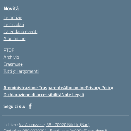
Novità
Le notizie
Le circolari
Calendario eventi
Albo online
PTOF
Archivio
Erasmus+
Tutti gli argomenti
Amministrazione Trasparente
Albo online
Privacy Policy
Dichiarazione di accessibilità
Note Legali
Seguici su:
Indirizzo:
Via Abbruzzese, 38 - 70020 Bitetto (Bari)
Centralino:
080 9920091
Email:
baps24000d@istruzione.it