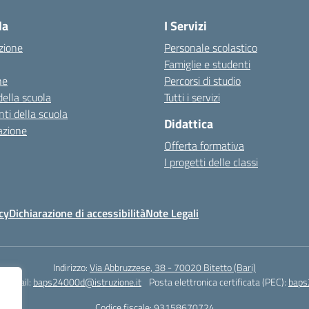
la
I Servizi
zione
Personale scolastico
Famiglie e studenti
ne
Percorsi di studio
della scuola
Tutti i servizi
ti della scuola
Didattica
azione
Offerta formativa
I progetti delle classi
cy
Dichiarazione di accessibilità
Note Legali
Indirizzo:
Via Abbruzzese, 38 - 70020 Bitetto (Bari)
Email:
baps24000d@istruzione.it
Posta elettronica certificata (PEC):
baps
Codice fiscale: 93158670724