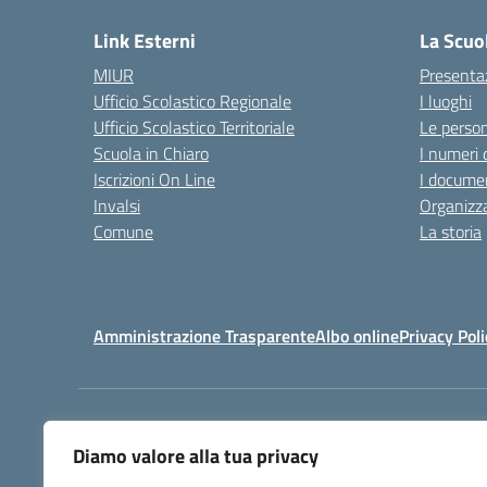
Link Esterni
La Scuo
MIUR
Presenta
Ufficio Scolastico Regionale
I luoghi
Ufficio Scolastico Territoriale
Le perso
Scuola in Chiaro
I numeri 
Iscrizioni On Line
I documen
Invalsi
Organizz
Comune
La storia
Amministrazione Trasparente
Albo online
Privacy Poli
Centralino:
080 9920091
Diamo valore alla tua privacy