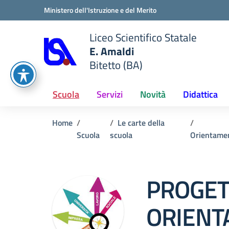
Vai ai contenuti
Vai al menu di navigazione
Vai al footer
Ministero dell'Istruzione e del Merito
Liceo Scientifico Statale
E. Amaldi
Bitetto (BA)
e della scuola
— Visita la pagina iniziale del
Scuola
Servizi
Novità
Didattica
Home
Le carte della
Scuola
scuola
Orientame
PROGET
ORIENT