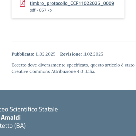
timbro_protocollo_CCF11022025_0009
pdf - 857 kb
Pubblicato:
11.02.2025
-
Revisione:
11.02.2025
Eccetto dove diversamente specificato, questo articolo è stato 
Creative Commons Attribuzione 4.0 Italia.
ceo Scientifico Statale
. Amaldi
tetto (BA)
Visita la pagina iniziale della scuola