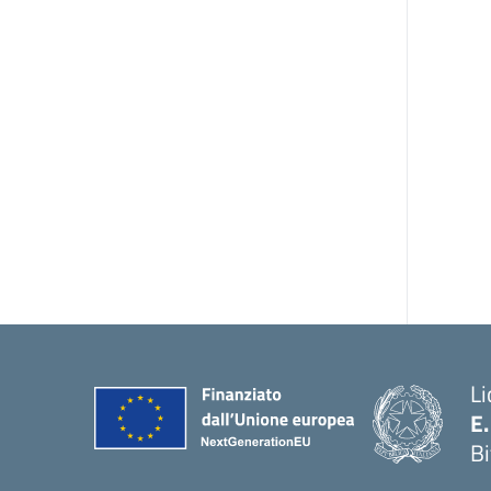
Li
E
Bi
— 