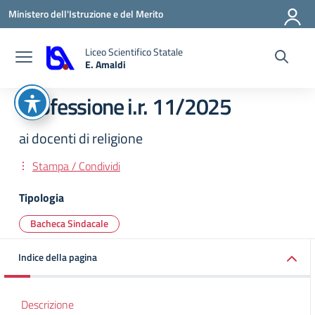
Vai ai contenuti
Vai al menu di navigazione
Vai al footer
Ministero dell'Istruzione e del Merito
Liceo Scientifico Statale
E. Amaldi
— Visita la pagina iniziale della scuola
Professione i.r. 11/2025
ai docenti di religione
Stampa / Condividi
Tipologia
Bacheca Sindacale
Indice della pagina
Descrizione