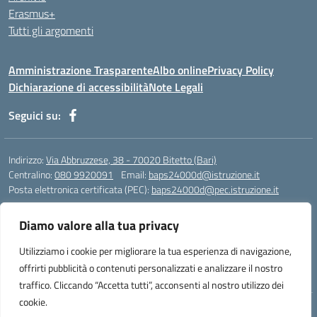
Erasmus+
Tutti gli argomenti
Amministrazione Trasparente
Albo online
Privacy Policy
Dichiarazione di accessibilità
Note Legali
Seguici su:
Indirizzo:
Via Abbruzzese, 38 - 70020 Bitetto (Bari)
Centralino:
080 9920091
Email:
baps24000d@istruzione.it
Posta elettronica certificata (PEC):
baps24000d@pec.istruzione.it
Codice fiscale: 93158670724
Diamo valore alla tua privacy
Codice meccanografico:
BAPS24000D
Codice Indice delle Pubbliche Amministrazioni (IPA): istsc_baps24000d
Utilizziamo i cookie per migliorare la tua esperienza di navigazione,
Codice unico di fatturazione (CUF): UFOR9J
offrirti pubblicità o contenuti personalizzati e analizzare il nostro
traffico. Cliccando “Accetta tutti”, acconsenti al nostro utilizzo dei
cookie.
Idea e progetto di Designers Italia