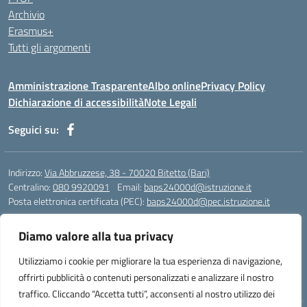
Archivio
Erasmus+
Tutti gli argomenti
Amministrazione Trasparente
Albo online
Privacy Policy
Dichiarazione di accessibilità
Note Legali
Seguici su:
Indirizzo:
Via Abbruzzese, 38 - 70020 Bitetto (Bari)
Centralino:
080 9920091
Email:
baps24000d@istruzione.it
Posta elettronica certificata (PEC):
baps24000d@pec.istruzione.it
Codice fiscale: 93158670724
Diamo valore alla tua privacy
Codice meccanografico:
BAPS24000D
Codice Indice delle Pubbliche Amministrazioni (IPA): istsc_baps24000d
Utilizziamo i cookie per migliorare la tua esperienza di navigazione,
Codice unico di fatturazione (CUF): UFOR9J
offrirti pubblicità o contenuti personalizzati e analizzare il nostro
traffico. Cliccando “Accetta tutti”, acconsenti al nostro utilizzo dei