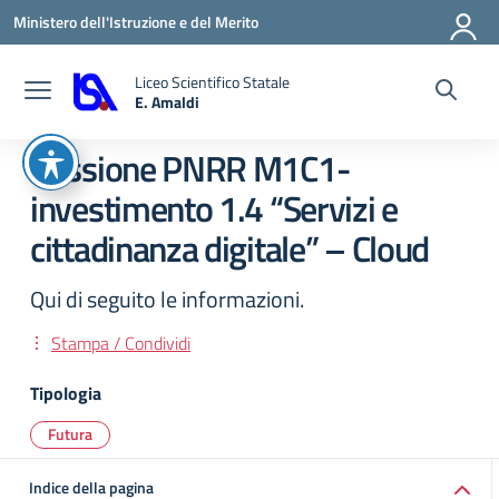
Vai ai contenuti
Vai al menu di navigazione
Vai al footer
Ministero dell'Istruzione e del Merito
Liceo Scientifico Statale
E. Amaldi
— Visita la pagina iniziale della scuola
Missione PNRR M1C1-
investimento 1.4 “Servizi e
cittadinanza digitale” – Cloud
Qui di seguito le informazioni.
Stampa / Condividi
Tipologia
Futura
Indice della pagina