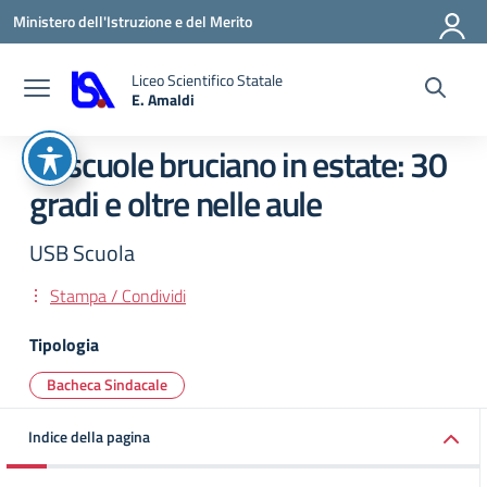
Vai ai contenuti
Vai al menu di navigazione
Vai al footer
Ministero dell'Istruzione e del Merito
Liceo Scientifico Statale
E. Amaldi
— Visita la pagina iniziale della scuola
Le scuole bruciano in estate: 30
gradi e oltre nelle aule
USB Scuola
Stampa / Condividi
Tipologia
Bacheca Sindacale
Indice della pagina