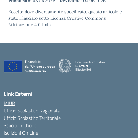
Pubblicato:
03.06.2026
-
Revisione:
03.06.2026
Eccetto dove diversamente specificato, questo articolo è
stato rilasciato sotto Licenza Creative Commons
Attribuzione 4.0 Italia.
Liceo Scientifico Statale
E. Amaldi
Bitetto (BA)
— Visita la pagina iniziale della scuola
Link Esterni
MIUR
Ufficio Scolastico Regionale
Ufficio Scolastico Territoriale
Scuola in Chiaro
Iscrizioni On Line