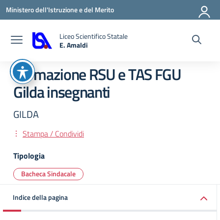
Vai ai contenuti
Vai al menu di navigazione
Vai al footer
Ministero dell'Istruzione e del Merito
Liceo Scientifico Statale
E. Amaldi
— Visita la pagina iniziale della scuola
Formazione RSU e TAS FGU
Gilda insegnanti
GILDA
Stampa / Condividi
Tipologia
Bacheca Sindacale
Indice della pagina