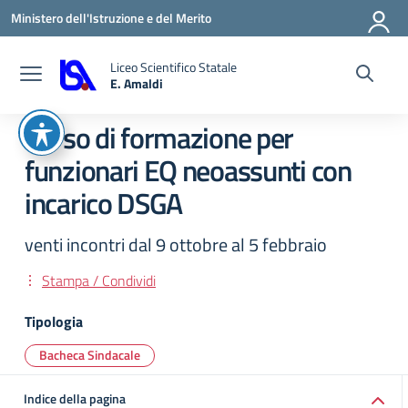
Vai ai contenuti
Vai al menu di navigazione
Vai al footer
Ministero dell'Istruzione e del Merito
Liceo Scientifico Statale
E. Amaldi
— Visita la pagina iniziale della scuola
Corso di formazione per
funzionari EQ neoassunti con
incarico DSGA
venti incontri dal 9 ottobre al 5 febbraio
Stampa / Condividi
Tipologia
Bacheca Sindacale
Indice della pagina