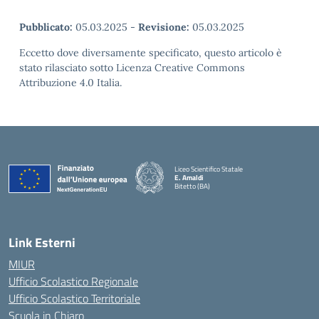
Pubblicato:
05.03.2025
-
Revisione:
05.03.2025
Eccetto dove diversamente specificato, questo articolo è
stato rilasciato sotto Licenza Creative Commons
Attribuzione 4.0 Italia.
Liceo Scientifico Statale
E. Amaldi
Bitetto (BA)
— Visita la pagina iniziale della scuola
Link Esterni
MIUR
Ufficio Scolastico Regionale
Ufficio Scolastico Territoriale
Scuola in Chiaro