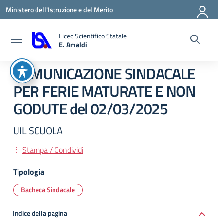
Vai ai contenuti
Vai al menu di navigazione
Vai al footer
Ministero dell'Istruzione e del Merito
Liceo Scientifico Statale
E. Amaldi
— Visita la pagina iniziale della scuola
COMUNICAZIONE SINDACALE
PER FERIE MATURATE E NON
GODUTE del 02/03/2025
UIL SCUOLA
Stampa / Condividi
Tipologia
Bacheca Sindacale
Indice della pagina