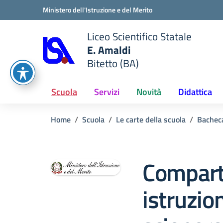
Vai ai contenuti
Vai al menu di navigazione
Vai al footer
Ministero dell'Istruzione e del Merito
Liceo Scientifico Statale
E. Amaldi
Bitetto (BA)
e della scuola
— Visita la pagina iniziale del
Scuola
Servizi
Novità
Didattica
Home
Scuola
Le carte della scuola
Bachec
Compart
istruzio