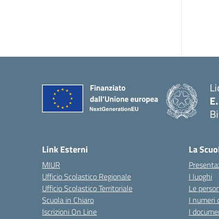
Li
E
Bi
— 
Link Esterni
La Scuo
MIUR
Presenta
Ufficio Scolastico Regionale
I luoghi
Ufficio Scolastico Territoriale
Le perso
Scuola in Chiaro
I numeri 
Iscrizioni On Line
I documen