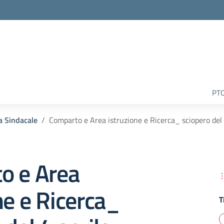
la scuola
PT
a Sindacale
Comparto e Area istruzione e Ricerca_ sciopero del
o e Area
ne e Ricerca_
T