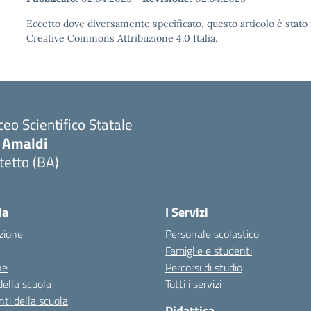
Eccetto dove diversamente specificato, questo articolo è stato 
Creative Commons Attribuzione 4.0 Italia.
ceo Scientifico Statale
. Amaldi
tetto (BA)
Visita la pagina iniziale della scuola
la
I Servizi
zione
Personale scolastico
Famiglie e studenti
ne
Percorsi di studio
della scuola
Tutti i servizi
ti della scuola
Didattica