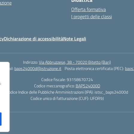
azione
Offerta formativa
I progetti delle classi
cy
Dichiarazione di accessibilità
Note Legali
Indirizzo:
Via Abbruzzese, 38 - 70020 Bitetto (Bari)
Email:
baps24000d@istruzione.it
Posta elettronica certificata (PEC):
baps
Codice fiscale: 93158670724
,
Codice meccanografico:
BAPS24000D
Codice Indice delle Pubbliche Amministrazioni (IPA): istsc_baps24000d
Codice unico di fatturazione (CUF): UFOR9J