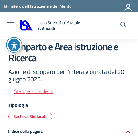
Vai ai contenuti
Vai al menu di navigazione
Vai al footer
Ministero dell'Istruzione e del Merito
Liceo Scientifico Statale
E. Amaldi
— Visita la pagina iniziale della scuola
Comparto e Area istruzione e
Ricerca
Azione di sciopero per l'intera giornata del 20
giugno 2025.
Stampa / Condividi
Tipologia
Bacheca Sindacale
Indice della pagina