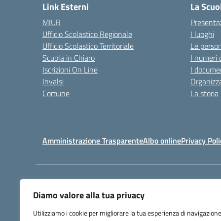
Link Esterni
La Scuo
MIUR
Presenta
Ufficio Scolastico Regionale
I luoghi
Ufficio Scolastico Territoriale
Le perso
Scuola in Chiaro
I numeri 
Iscrizioni On Line
I documen
Invalsi
Organizz
Comune
La storia
Amministrazione Trasparente
Albo online
Privacy Poli
Centralino:
080 9920091
Diamo valore alla tua privacy
Utilizziamo i cookie per migliorare la tua esperienza di navigazione