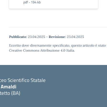
pdf - 194 kb
Pubblicato:
23.04.2025
-
Revisione:
23.04.2025
Eccetto dove diversamente specificato, questo articolo è stato 
Creative Commons Attribuzione 4.0 Italia.
ceo Scientifico Statale
. Amaldi
tetto (BA)
Visita la pagina iniziale della scuola