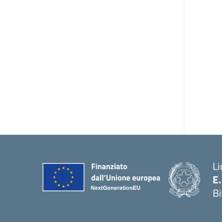
Li
E
Bi
— 