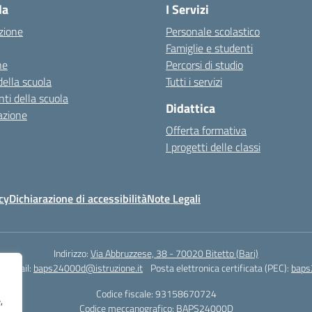
la
I Servizi
zione
Personale scolastico
Famiglie e studenti
ne
Percorsi di studio
della scuola
Tutti i servizi
ti della scuola
Didattica
azione
Offerta formativa
I progetti delle classi
cy
Dichiarazione di accessibilità
Note Legali
Indirizzo:
Via Abbruzzese, 38 - 70020 Bitetto (Bari)
Email:
baps24000d@istruzione.it
Posta elettronica certificata (PEC):
baps
Codice fiscale: 93158670724
,
Codice meccanografico:
BAPS24000D