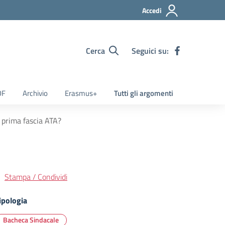
Accedi
Cerca
Seguici su:
OF
Archivio
Erasmus+
Tutti gli argomenti
 prima fascia ATA?
Stampa / Condividi
ipologia
Bacheca Sindacale