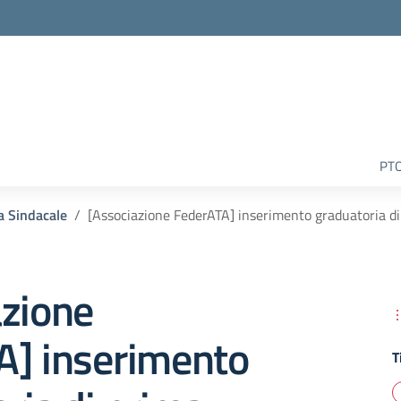
la scuola
PT
a Sindacale
[Associazione FederATA] inserimento graduatoria di
azione
A] inserimento
T