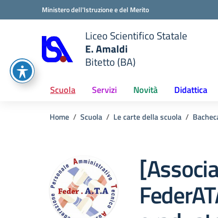
Vai ai contenuti
Vai al menu di navigazione
Vai al footer
Ministero dell'Istruzione e del Merito
Liceo Scientifico Statale
E. Amaldi
Bitetto (BA)
e della scuola
— Visita la pagina iniziale del
Scuola
Servizi
Novità
Didattica
Home
Scuola
Le carte della scuola
Bachec
[Associ
FederAT