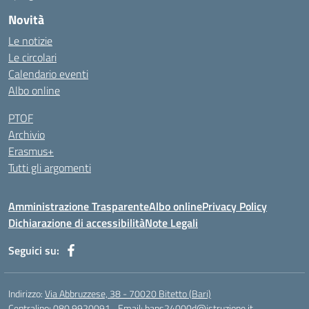
Novità
Le notizie
Le circolari
Calendario eventi
Albo online
PTOF
Archivio
Erasmus+
Tutti gli argomenti
Amministrazione Trasparente
Albo online
Privacy Policy
Dichiarazione di accessibilità
Note Legali
Seguici su:
Indirizzo:
Via Abbruzzese, 38 - 70020 Bitetto (Bari)
Centralino:
080 9920091
Email:
baps24000d@istruzione.it