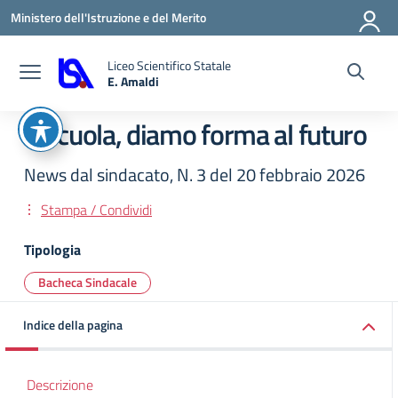
Vai ai contenuti
Vai al menu di navigazione
Vai al footer
Ministero dell'Istruzione e del Merito
Liceo Scientifico Statale
E. Amaldi
— Visita la pagina iniziale della scuola
A scuola, diamo forma al futuro
News dal sindacato, N. 3 del 20 febbraio 2026
Stampa / Condividi
Tipologia
Bacheca Sindacale
Indice della pagina
Descrizione