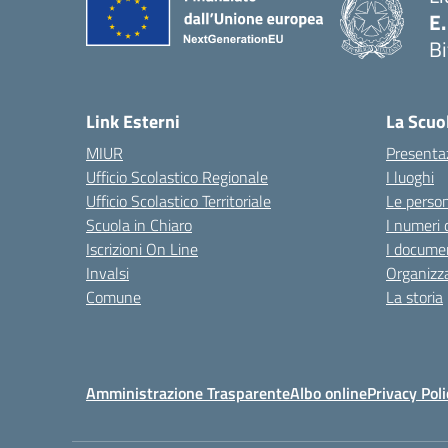
E
Bi
— 
Link Esterni
La Scuo
MIUR
Presenta
Ufficio Scolastico Regionale
I luoghi
Ufficio Scolastico Territoriale
Le perso
Scuola in Chiaro
I numeri 
Iscrizioni On Line
I documen
Invalsi
Organizz
Comune
La storia
Amministrazione Trasparente
Albo online
Privacy Poli