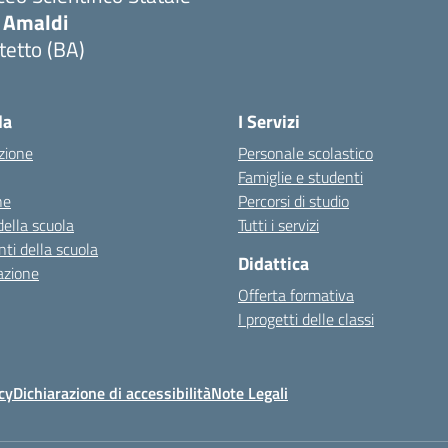
. Amaldi
tetto (BA)
Visita la pagina iniziale della scuola
la
I Servizi
zione
Personale scolastico
Famiglie e studenti
ne
Percorsi di studio
della scuola
Tutti i servizi
ti della scuola
Didattica
azione
Offerta formativa
I progetti delle classi
cy
Dichiarazione di accessibilità
Note Legali