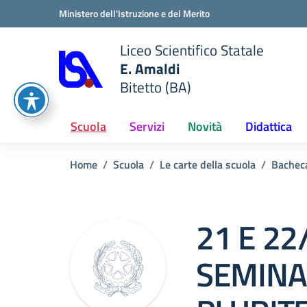
Vai ai contenuti
Vai al menu di navigazione
Vai al footer
Ministero dell'Istruzione e del Merito
Liceo Scientifico Statale
E. Amaldi
Bitetto (BA)
e della scuola
— Visita la pagina iniziale del
Scuola
Servizi
Novità
Didattica
Home
Scuola
Le carte della scuola
Bachec
21 E 22
SEMINA