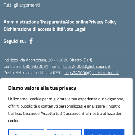
Tutti gli argomenti
Amministrazione Trasparente
Albo online
Privacy Policy
Dichiarazione di accessibilità
Note Legali
Seguici su:
Indirizzo:
Via Abbruzzese, 38 - 70020 Bitetto (Bari)
Centralino:
080 9920091
Email:
baps24000d@istruzione.it
Posta elettronica certificata (PEC):
baps24000d@pec.istruzione.it
Codice fiscale: 93158670724
Diamo valore alla tua privacy
Codice meccanografico:
BAPS24000D
Codice Indice delle Pubbliche Amministrazioni (IPA): istsc_baps24000d
Utilizziamo i cookie per migliorare la tua esperienza di navigazione,
Codice unico di fatturazione (CUF): UFOR9J
offrirti pubblicità o contenuti personalizzati e analizzare il nostro
traffico. Cliccando “Accetta tutti”, acconsenti al nostro utilizzo dei
cookie.
Idea e progetto di Designers Italia